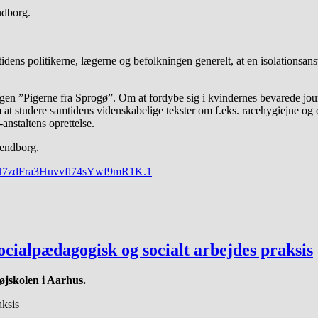
ndborg.
s politikerne, lægerne og befolkningen generelt, at en isolationsanstal
n ”Pigerne fra Sprogø”. Om at fordybe sig i kvindernes bevarede journa
 at studere samtidens videnskabelige tekster om f.eks. racehygiejne o
-anstaltens oprettelse.
vendborg.
EsN7zdFra3Huvvfl74sYwf9mR1K.1
socialpædagogisk og socialt arbejdes praksis
øjskolen i Aarhus.
aksis