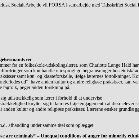
isk Socialt Arbejde vil FORSA i samarbejde med Tidsskriftet Social Krit
igelsesmanøvrer
r fra en folkeskole-udskolingslærer, som Charlotte Lange Hald har inter
 Udfordringer som kan handle om sproglige begrænsninger hos etnisk/r
aksisser samt køn- og klasseforskelle, ifølge lærernes fortolkninger. Ko
se anderledes ud”, have anden kultur og andre religiøse praksisser, kan 
re fagfolk, peger anden forskning på.
sig utilstrækkelig som lærer i forhold til at undervise
lstrækkelighed knytter sig til læreres høje engagement i at disse elever 
har anden kultur og andre religiøse praksisser. Lærerne ønsker grundlægg
ph.d.-afhandling under samme titel som oplægget.
e are criminals” – Unequal conditions of anger for minority eth