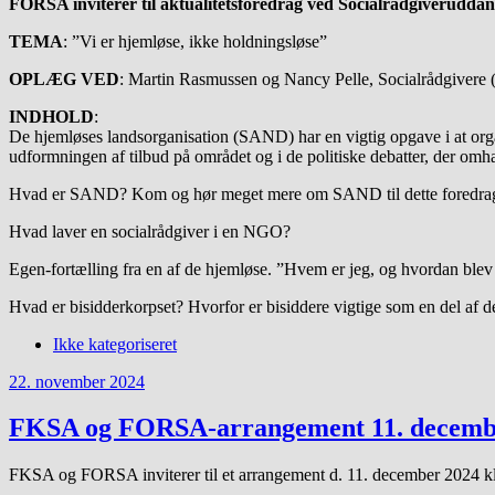
FORSA inviterer til aktualitetsforedrag ved Socialrådgiverudda
TEMA
: ”Vi er hjemløse, ikke holdningsløse”
OPLÆG VED
: Martin Rasmussen og Nancy Pelle, Socialrådgivere (
INDHOLD
:
De hjemløses landsorganisation (SAND) har en vigtig opgave i at organ
udformningen af tilbud på området og i de politiske debatter, der omh
Hvad er SAND? Kom og hør meget mere om SAND til dette foredra
Hvad laver en socialrådgiver i en NGO?
Egen-fortælling fra en af de hjemløse. ”Hvem er jeg, og hvordan blev
Hvad er bisidderkorpset? Hvorfor er bisiddere vigtige som en del af de
Ikke kategoriseret
22. november 2024
FKSA og FORSA-arrangement 11. decemb
FKSA og FORSA inviterer til et arrangement d. 11. december 2024 k