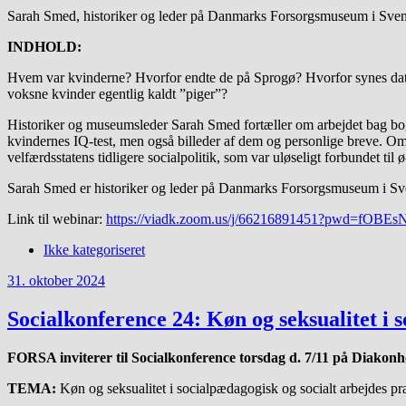
Sarah Smed, historiker og leder på Danmarks Forsorgsmuseum i Sve
INDHOLD:
Hvem var kvinderne? Hvorfor endte de på Sprogø? Hvorfor synes datiden
voksne kvinder egentlig kaldt ”piger”?
Historiker og museumsleder Sarah Smed fortæller om arbejdet bag boge
kvindernes IQ-test, men også billeder af dem og personlige breve. Om
velfærdsstatens tidligere socialpolitik, som var uløseligt forbundet til ø
Sarah Smed er historiker og leder på Danmarks Forsorgsmuseum i S
Link til webinar:
https://viadk.zoom.us/j/66216891451?pwd=fOB
Ikke kategoriseret
31. oktober 2024
Socialkonference 24: Køn og seksualitet i 
FORSA inviterer til Socialkonference torsdag d. 7/11 på Diakonh
TEMA:
Køn og seksualitet i socialpædagogisk og socialt arbejdes pr