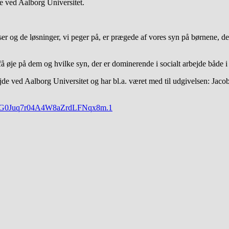
de ved Aalborg Universitet.
ser og de løsninger, vi peger på, er prægede af vores syn på børnene, d
 øje på dem og hvilke syn, der er dominerende i socialt arbejde både 
rbejde ved Aalborg Universitet og har bl.a. været med til udgivelsen: 
PnOG0Juq7r04A4W8aZrdLFNqx8m.1