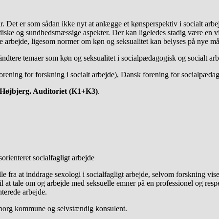
år. Det er som sådan ikke nyt at anlægge et kønsperspektiv i socialt ar
ridiske og sundhedsmæssige aspekter. Der kan ligeledes stadig være en v
elle arbejde, ligesom normer om køn og seksualitet kan belyses på nye må
åndtere temaer som køn og seksualitet i socialpædagogisk og socialt arb
ing for forskning i socialt arbejde), Dansk forening for socialpædagog
 Højbjerg. Auditoriet (K1+K3)
.
orienteret socialfagligt arbejde
fra at inddrage sexologi i socialfagligt arbejde, selvom forskning viser,
l at tale om og arbejde med seksuelle emner på en professionel og respe
nterede arbejde.
erborg kommune og selvstændig konsulent.