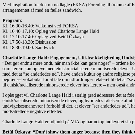
Med inspiration fra den nu nedlagte (FKSA) Forening til fremme af Krit
arrangementet af med en fælles sandwich.
Program
:
Kl. 16.30-16.40: Velkomst ved FORSA
Kl. 16.40-17.10: Oplæg ved Charlotte Lange Hald
Kl. 17.10-17.40: Oplæg ved Betül Özkaya
Kl. 17.50-18.30: Diskussion
Kl. 18.30-19.00: Sandwich
Charlotte Lange Hald: Engagement, Utilstrækkelighed og Undv
”Det gør endnu mere ondt, når man ikke kan gøre noget” – ordene komme
som lærere kan opleve med etnisk/racialiserede minoriserede elever.
med det at ”se anderledes ud”, have anden kultur og andre religiøse pr
begrænset vokabular for at tale om udfordringer relateret til det at ”
til etnisk/racialiserede minoriserede elever hos lærere – men også and
I oplægget vil Charlotte Lange Hald i særlig grad adressere det at føle 
etnisk/racialiserede minoriserede elever, og hvorledes følelserne af uti
undvigelsesmanøvrer i forhold til det, at elever ”ser anderledes ud”, 
modsatrettede negative effekter.
Charlotte Lange Hald er adjunkt på VIA og har netop indleveret sin 
Betül Özkaya: “Don’t show them anger because then they think w