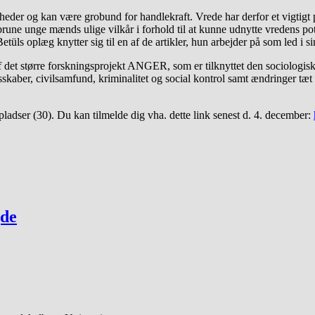
gheder og kan være grobund for handlekraft. Vrede har derfor et vigtigt p
brune unge mænds ulige vilkår i forhold til at kunne udnytte vredens pote
 Betüls oplæg knytter sig til en af de artikler, hun arbejder på som led
 af det større forskningsprojekt ANGER, som er tilknyttet den sociol
esskaber, civilsamfund, kriminalitet og social kontrol samt ændringer t
 pladser (30). Du kan tilmelde dig vha. dette link senest d. 4. december:
jde