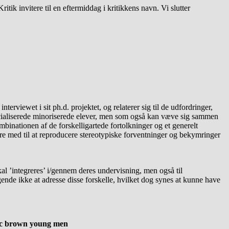
ik invitere til en eftermiddag i kritikkens navn. Vi slutter
viewet i sit ph.d. projektet, og relaterer sig til de udfordringer,
acialiserede minoriserede elever, men som også kan væve sig sammen
mbinationen af de forskelligartede fortolkninger og et generelt
være med til at reproducere stereotypiske forventninger og bekymringer
skal ’integreres’ i/gennem deres undervisning, men også til
ende ikke at adresse disse forskelle, hvilket dog synes at kunne have
nic brown young men