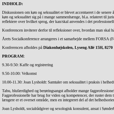
INDHOLD:
Diskussionen om køn og seksualitet er blevet accentueret i de senere 
køn og seksualitet sig på i mange sammenhænge, bl.a. relateret til ju
reflektere over hvilket sprog, der kan/skal anvendes i det profession
Konferencen inviterer derfor til refleksioner over, hvordan man skal h
Årets Socialkonference arrangeres i et samarbejde mellem FORSA (Foren
Konferencen afholdes på
Diakonhøjskolen, Lyseng Allé 15H, 8270
PROGRAM
:
9.30-9.50: Kaffe og registrering
9.50-10.00: Velkomst
10.00-11.30: Joan Lysholdt: Samtaler om seksualitet i praksis i helheds
Tabu, blufærdighed og berøringsangst afholder mange fagprofessionelle 
Fagprofessionelle har brug for viden og kompetencer, der ruster dem ti
længere er et overset område, men en integreret del af det helhedsorie
Joan Lysholdt, socialrådgiver og sexologisk konsulent, ansat i Sønd