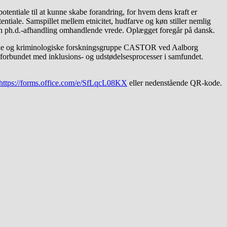
otentiale til at kunne skabe forandring, for hvem dens kraft er
ntiale. Samspillet mellem etnicitet, hudfarve og køn stiller nemlig
 i sin ph.d.-afhandling omhandlende vrede. Oplægget foregår på dansk.
ogiske og kriminologiske forskningsgruppe CASTOR ved Aalborg
æt forbundet med inklusions- og udstødelsesprocesser i samfundet.
https://forms.office.com/e/SfLqcL08KX
eller nedenstående QR-kode.