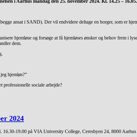
nnelsen i Aarhus mandag den 25. november 2024. Kl. 14.25 – 16.0
begge ansat i SAND). Der vil endvidere deltage en borger, som er hjem
isere hjemløse og forsøge at få hjemløses ønsker og behov frem i lyset.
andler dem.
g.
 jeg hjemløs?”
t professionelle sociale arbejde?
er 2024
l. 16.30-19.00 på VIA University College, Ceresbyen 24, 8000 Aarhus