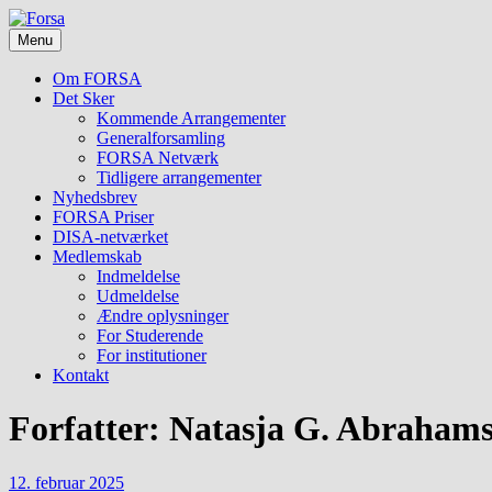
Skip
Foreningen
to
Forsa
for
Menu
content
forskning
i
Om FORSA
socialt
Det Sker
arbejde
Kommende Arrangementer
Generalforsamling
FORSA Netværk
Tidligere arrangementer
Nyhedsbrev
FORSA Priser
DISA-netværket
Medlemskab
Indmeldelse
Udmeldelse
Ændre oplysninger
For Studerende
For institutioner
Kontakt
Forfatter:
Natasja G. Abraham
12. februar 2025