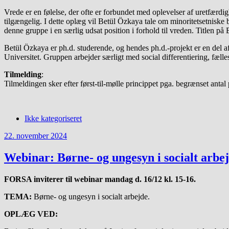
Vrede er en følelse, der ofte er forbundet med oplevelser af uretfærdi
tilgængelig. I dette oplæg vil Betül Özkaya tale om minoritetsetniske 
denne gruppe i en særlig udsat position i forhold til vreden. Titlen på
Betül Özkaya er ph.d. studerende, og hendes ph.d.-projekt er en del
Universitet. Gruppen arbejder særligt med social differentiering, fæll
Tilmelding
:
Tilmeldingen sker efter først-til-mølle princippet pga. begrænset antal
Ikke kategoriseret
22. november 2024
Webinar: Børne- og ungesyn i socialt arbe
FORSA inviterer til webinar mandag d. 16/12 kl. 15-16.
TEMA:
Børne- og ungesyn i socialt arbejde.
OPLÆG VED: