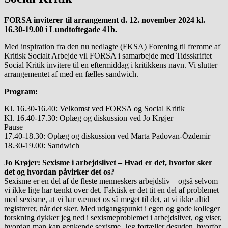
FORSA inviterer til arrangement d. 12. november 2024 kl.
16.30-19.00 i Lundtoftegade 41b.
Med inspiration fra den nu nedlagte (FKSA) Forening til fremme af
Kritisk Socialt Arbejde vil FORSA i samarbejde med Tidsskriftet
Social Kritik invitere til en eftermiddag i kritikkens navn. Vi slutter
arrangementet af med en fælles sandwich.
Program:
Kl. 16.30-16.40: Velkomst ved FORSA og Social Kritik
Kl. 16.40-17.30: Oplæg og diskussion ved Jo Krøjer
Pause
17.40-18.30: Oplæg og diskussion ved Marta Padovan-Özdemir
18.30-19.00: Sandwich
Jo Krøjer: Sexisme i arbejdslivet – Hvad er det, hvorfor sker
det og hvordan påvirker det os?
Sexisme er en del af de fleste menneskers arbejdsliv – også selvom
vi ikke lige har tænkt over det. Faktisk er det tit en del af problemet
med sexisme, at vi har vænnet os så meget til det, at vi ikke altid
registrerer, når det sker. Med udgangspunkt i egen og gode kolleger
forskning dykker jeg ned i sexismeproblemet i arbejdslivet, og viser,
hvordan man kan genkende sexisme. Jeg fortæller desuden, hvorfor