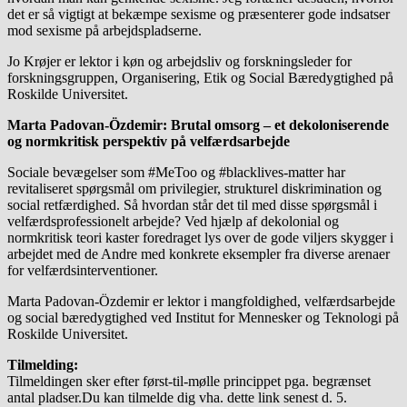
det er så vigtigt at bekæmpe sexisme og præsenterer gode indsatser
mod sexisme på arbejdspladserne.
Jo Krøjer er lektor i køn og arbejdsliv og forskningsleder for
forskningsgruppen, Organisering, Etik og Social Bæredygtighed på
Roskilde Universitet.
Marta Padovan-Özdemir: Brutal omsorg – et dekoloniserende
og normkritisk perspektiv på velfærdsarbejde
Sociale bevægelser som #MeToo og #blacklives-matter har
revitaliseret spørgsmål om privilegier, strukturel diskrimination og
social retfærdighed. Så hvordan står det til med disse spørgsmål i
velfærdsprofessionelt arbejde? Ved hjælp af dekolonial og
normkritisk teori kaster foredraget lys over de gode viljers skygger i
arbejdet med de Andre med konkrete eksempler fra diverse arenaer
for velfærdsinterventioner.
Marta Padovan-Özdemir er lektor i mangfoldighed, velfærdsarbejde
og social bæredygtighed ved Institut for Mennesker og Teknologi på
Roskilde Universitet.
Tilmelding:
Tilmeldingen sker efter først-til-mølle princippet pga. begrænset
antal pladser.Du kan tilmelde dig vha. dette link senest d. 5.