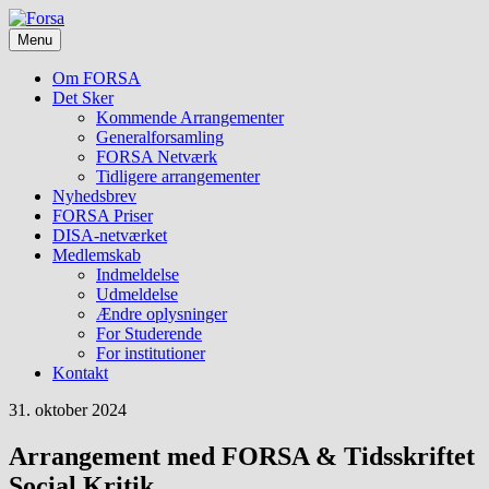
Skip
Foreningen
to
Forsa
for
Menu
content
forskning
i
Om FORSA
socialt
Det Sker
arbejde
Kommende Arrangementer
Generalforsamling
FORSA Netværk
Tidligere arrangementer
Nyhedsbrev
FORSA Priser
DISA-netværket
Medlemskab
Indmeldelse
Udmeldelse
Ændre oplysninger
For Studerende
For institutioner
Kontakt
31. oktober 2024
Arrangement med FORSA & Tidsskriftet
Social Kritik