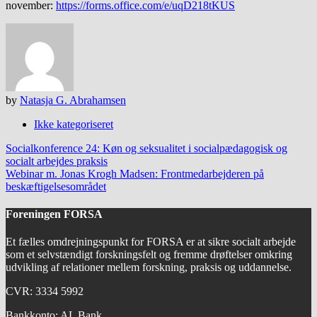
november:
https://forms.office.com/e/uqD218tKUS
by
Natasja G. Abrahamsen
Ikke kategoriseret
Post
Socialkonference 24: Køn og seksualitet i socialpædagogisk og
navigation
socialt arbejdes praksis
Webinar m. Jonas Krogh Madsen: Frontmedarbejderen på
beskæftigelsesområdet
Foreningen FORSA
Et fælles omdrejningspunkt for FORSA er at sikre socialt arbejde
som et selvstændigt forskningsfelt og fremme drøftelser omkring
udvikling af relationer mellem forskning, praksis og uddannelse.
CVR: 3334 5992
Bankkonto: AL Bank