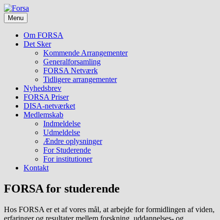
Skip
Foreningen
to
Forsa
for
Menu
content
forskning
i
Om FORSA
socialt
Det Sker
arbejde
Kommende Arrangementer
Generalforsamling
FORSA Netværk
Tidligere arrangementer
Nyhedsbrev
FORSA Priser
DISA-netværket
Medlemskab
Indmeldelse
Udmeldelse
Ændre oplysninger
For Studerende
For institutioner
Kontakt
FORSA for studerende
Hos FORSA er et af vores mål, at arbejde for formidlingen af viden,
erfaringer og resultater mellem forskning, uddannelses- og