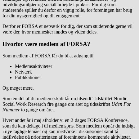
udviklingsmiljøer og socialt arbejde i praksis. For dig som
studerende spiller du derfor en vigtig rolle, for foreningen har brug
for din nysgerrighed og dit engagement.
Derfor er FORSA et netværk for dig, der som studerende gerne vil
være der, hvor mennesker mødes og viden deles.
Hvorfor være medlem af FORSA?
Som medlem af FORSA får du bl.a. adgang til
Medlemsaktiviteter
Netværk
Publikationer
Og meget mere.
Som en del af dit medlemsskab får du tilsendt Tidskriftet Nordic
Social Work Research fire gange om året og tidsskriftet
Uden For
Nummer
to gange om året.
Hvert andet år i maj afholder vi en 2-dages FORSA Konference,
som du kan deltage i til medlemspris. Som medlem opnår du indsigt
i nye faglige temaer og kan medvirke i diskussioner samt få
indflydelse på prioriteringen af foreningens kommende aktiviteter.