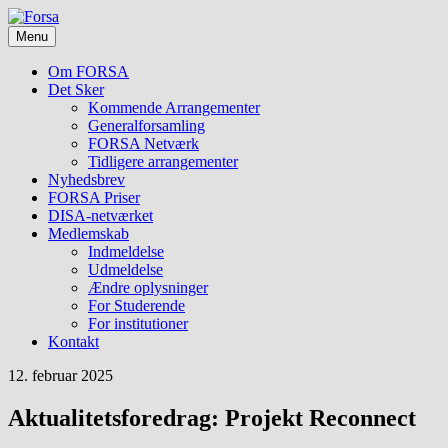
Skip
Foreningen
to
Forsa
for
Menu
content
forskning
i
Om FORSA
socialt
Det Sker
arbejde
Kommende Arrangementer
Generalforsamling
FORSA Netværk
Tidligere arrangementer
Nyhedsbrev
FORSA Priser
DISA-netværket
Medlemskab
Indmeldelse
Udmeldelse
Ændre oplysninger
For Studerende
For institutioner
Kontakt
12. februar 2025
Aktualitetsforedrag: Projekt Reconnect