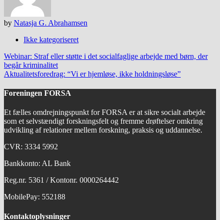
by
Natasja G. Abrahamsen
Ikke kategoriseret
Post
Webinar: Straf eller støtte i det socialfaglige arbejde med børn, der
navigation
begår kriminalitet
Aktualitetsforedrag: “Vi er hjemløse, ikke holdningsløse”
Foreningen FORSA
Et fælles omdrejningspunkt for FORSA er at sikre socialt arbejde
som et selvstændigt forskningsfelt og fremme drøftelser omkring
udvikling af relationer mellem forskning, praksis og uddannelse.
CVR: 3334 5992
Bankkonto: AL Bank
Reg.nr. 5361 / Kontonr. 0000264442
MobilePay: 552188
Kontaktoplysninger