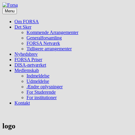
Skip
Foreningen
to
Forsa
for
Menu
content
forskning
i
Om FORSA
socialt
Det Sker
arbejde
Kommende Arrangementer
Generalforsamling
FORSA Netværk
Tidligere arrangementer
Nyhedsbrev
FORSA Priser
DISA-netværket
Medlemskab
Indmeldelse
Udmeldelse
Ændre oplysninger
For Studerende
For institutioner
Kontakt
logo