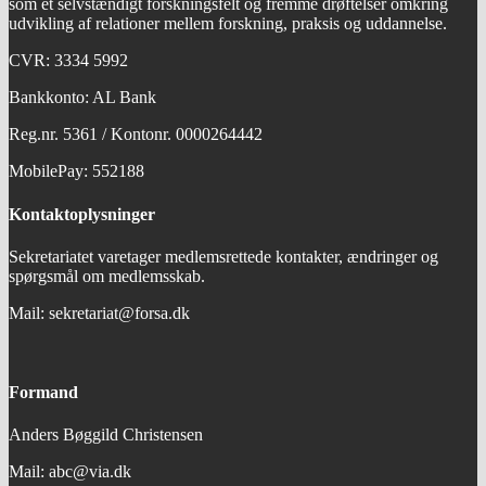
som et selvstændigt forskningsfelt og fremme drøftelser omkring
udvikling af relationer mellem forskning, praksis og uddannelse.
CVR: 3334 5992
Bankkonto: AL Bank
Reg.nr. 5361 / Kontonr. 0000264442
MobilePay: 552188
Kontaktoplysninger
Sekretariatet varetager medlemsrettede kontakter, ændringer og
spørgsmål om medlemsskab.
Mail: sekretariat@forsa.dk
Formand
Anders Bøggild Christensen
Mail: abc@via.dk