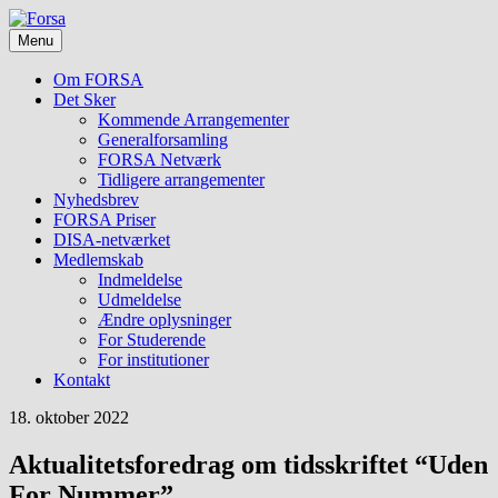
Skip
Foreningen
to
Forsa
for
Menu
content
forskning
i
Om FORSA
socialt
Det Sker
arbejde
Kommende Arrangementer
Generalforsamling
FORSA Netværk
Tidligere arrangementer
Nyhedsbrev
FORSA Priser
DISA-netværket
Medlemskab
Indmeldelse
Udmeldelse
Ændre oplysninger
For Studerende
For institutioner
Kontakt
18. oktober 2022
Aktualitetsforedrag om tidsskriftet “Uden
For Nummer”