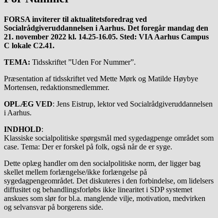
FORSA inviterer til aktualitetsforedrag ved
Socialrådgiveruddannelsen i Aarhus. Det foregår mandag den
21. november 2022 kl. 14.25-16.05. Sted: VIA Aarhus Campus
C lokale C2.41.
TEMA:
Tidsskriftet ”Uden For Nummer”.
Præsentation af tidsskriftet ved Mette Mørk og Matilde Høybye
Mortensen, redaktionsmedlemmer.
OPLÆG VED
: Jens Eistrup, lektor ved Socialrådgiveruddannelsen
i Aarhus.
INDHOLD
:
Klassiske socialpolitiske spørgsmål med sygedagpenge området som
case. Tema: Der er forskel på folk, også når de er syge.
Dette oplæg handler om den socialpolitiske norm, der ligger bag
skellet mellem forlængelse/ikke forlængelse på
sygedagpengeområdet. Det diskuteres i den forbindelse, om lidelsers
diffusitet og behandlingsforløbs ikke linearitet i SDP systemet
anskues som slør for bl.a. manglende vilje, motivation, medvirken
og selvansvar på borgerens side.