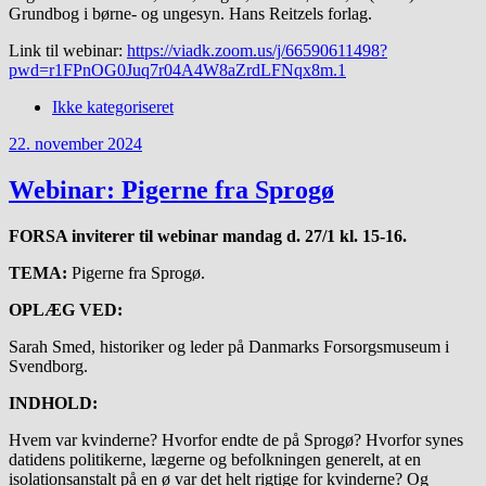
Grundbog i børne- og ungesyn. Hans Reitzels forlag.
Link til webinar:
https://viadk.zoom.us/j/66590611498?
pwd=r1FPnOG0Juq7r04A4W8aZrdLFNqx8m.1
Ikke kategoriseret
22. november 2024
Webinar: Pigerne fra Sprogø
FORSA inviterer til webinar mandag d. 27/1 kl. 15-16.
TEMA:
Pigerne fra Sprogø.
OPLÆG VED:
Sarah Smed, historiker og leder på Danmarks Forsorgsmuseum i
Svendborg.
INDHOLD:
Hvem var kvinderne? Hvorfor endte de på Sprogø? Hvorfor synes
datidens politikerne, lægerne og befolkningen generelt, at en
isolationsanstalt på en ø var det helt rigtige for kvinderne? Og