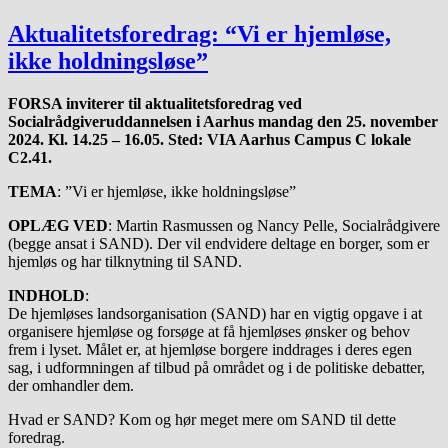
Aktualitetsforedrag: “Vi er hjemløse,
ikke holdningsløse”
FORSA inviterer til aktualitetsforedrag ved
Socialrådgiveruddannelsen i Aarhus mandag den 25. november
2024. Kl. 14.25 – 16.05. Sted: VIA Aarhus Campus C lokale
C2.41.
TEMA
: ”Vi er hjemløse, ikke holdningsløse”
OPLÆG VED
: Martin Rasmussen og Nancy Pelle, Socialrådgivere
(begge ansat i SAND). Der vil endvidere deltage en borger, som er
hjemløs og har tilknytning til SAND.
INDHOLD
:
De hjemløses landsorganisation (SAND) har en vigtig opgave i at
organisere hjemløse og forsøge at få hjemløses ønsker og behov
frem i lyset. Målet er, at hjemløse borgere inddrages i deres egen
sag, i udformningen af tilbud på området og i de politiske debatter,
der omhandler dem.
Hvad er SAND? Kom og hør meget mere om SAND til dette
foredrag.