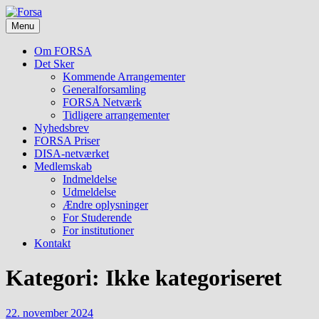
Skip
Foreningen
to
Forsa
for
Menu
content
forskning
i
Om FORSA
socialt
Det Sker
arbejde
Kommende Arrangementer
Generalforsamling
FORSA Netværk
Tidligere arrangementer
Nyhedsbrev
FORSA Priser
DISA-netværket
Medlemskab
Indmeldelse
Udmeldelse
Ændre oplysninger
For Studerende
For institutioner
Kontakt
Kategori:
Ikke kategoriseret
22. november 2024