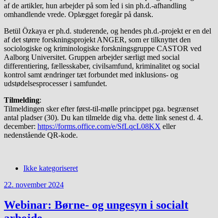
af de artikler, hun arbejder på som led i sin ph.d.-afhandling
omhandlende vrede. Oplægget foregår på dansk.
Betül Özkaya er ph.d. studerende, og hendes ph.d.-projekt er en del
af det større forskningsprojekt ANGER, som er tilknyttet den
sociologiske og kriminologiske forskningsgruppe CASTOR ved
Aalborg Universitet. Gruppen arbejder særligt med social
differentiering, fællesskaber, civilsamfund, kriminalitet og social
kontrol samt ændringer tæt forbundet med inklusions- og
udstødelsesprocesser i samfundet.
Tilmelding
:
Tilmeldingen sker efter først-til-mølle princippet pga. begrænset
antal pladser (30). Du kan tilmelde dig vha. dette link senest d. 4.
december:
https://forms.office.com/e/SfLqcL08KX
eller
nedenstående QR-kode.
Ikke kategoriseret
22. november 2024
Webinar: Børne- og ungesyn i socialt