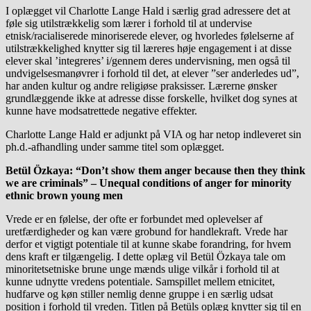
I oplægget vil Charlotte Lange Hald i særlig grad adressere det at
føle sig utilstrækkelig som lærer i forhold til at undervise
etnisk/racialiserede minoriserede elever, og hvorledes følelserne af
utilstrækkelighed knytter sig til læreres høje engagement i at disse
elever skal ’integreres’ i/gennem deres undervisning, men også til
undvigelsesmanøvrer i forhold til det, at elever ”ser anderledes ud”,
har anden kultur og andre religiøse praksisser. Lærerne ønsker
grundlæggende ikke at adresse disse forskelle, hvilket dog synes at
kunne have modsatrettede negative effekter.
Charlotte Lange Hald er adjunkt på VIA og har netop indleveret sin
ph.d.-afhandling under samme titel som oplægget.
Betül Özkaya: “Don’t show them anger because then they think
we are criminals” – Unequal conditions of anger for minority
ethnic brown young men
Vrede er en følelse, der ofte er forbundet med oplevelser af
uretfærdigheder og kan være grobund for handlekraft. Vrede har
derfor et vigtigt potentiale til at kunne skabe forandring, for hvem
dens kraft er tilgængelig. I dette oplæg vil Betül Özkaya tale om
minoritetsetniske brune unge mænds ulige vilkår i forhold til at
kunne udnytte vredens potentiale. Samspillet mellem etnicitet,
hudfarve og køn stiller nemlig denne gruppe i en særlig udsat
position i forhold til vreden. Titlen på Betüls oplæg knytter sig til en