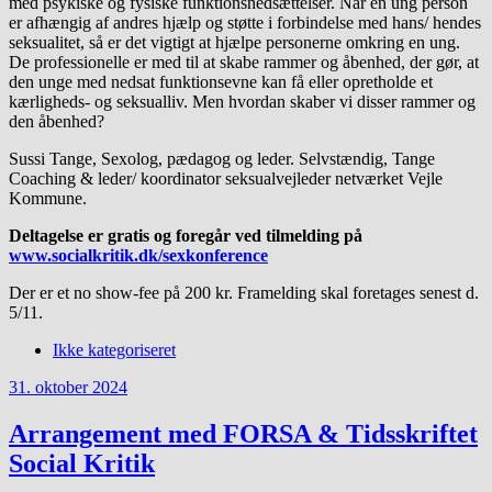
med psykiske og fysiske funktionsnedsættelser. Når en ung person
er afhængig af andres hjælp og støtte i forbindelse med hans/ hendes
seksualitet, så er det vigtigt at hjælpe personerne omkring en ung.
De professionelle er med til at skabe rammer og åbenhed, der gør, at
den unge med nedsat funktionsevne kan få eller opretholde et
kærligheds- og seksualliv. Men hvordan skaber vi disser rammer og
den åbenhed?
Sussi Tange, Sexolog, pædagog og leder. Selvstændig, Tange
Coaching & leder/ koordinator seksualvejleder netværket Vejle
Kommune.
Deltagelse er gratis og foregår ved tilmelding på
www.socialkritik.dk/sexkonference
Der er et no show-fee på 200 kr. Framelding skal foretages senest d.
5/11.
Ikke kategoriseret
31. oktober 2024
Arrangement med FORSA & Tidsskriftet
Social Kritik