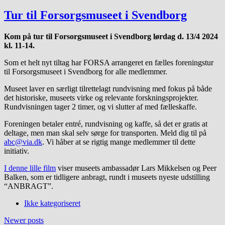
Tur til Forsorgsmuseet i Svendborg
Kom på tur til Forsorgsmuseet i Svendborg lørdag d. 13/4 2024
kl. 11-14.
Som et helt nyt tiltag har FORSA arrangeret en fælles foreningstur
til Forsorgsmuseet i Svendborg for alle medlemmer.
Museet laver en særligt tilrettelagt rundvisning med fokus på både
det historiske, museets virke og relevante forskningsprojekter.
Rundvisningen tager 2 timer, og vi slutter af med fælleskaffe.
Foreningen betaler entré, rundvisning og kaffe, så det er gratis at
deltage, men man skal selv sørge for transporten. Meld dig til på
abc@via.dk
. Vi håber at se rigtig mange medlemmer til dette
initiativ.
I denne lille film
viser museets ambassadør Lars Mikkelsen og Peer
Balken, som er tidligere anbragt, rundt i museets nyeste udstilling
“ANBRAGT”.
Ikke kategoriseret
Posts
Newer posts