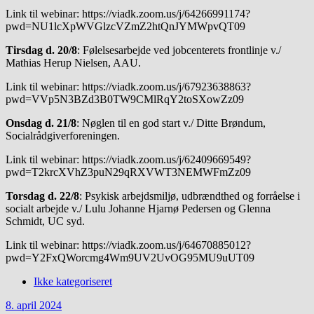
Link til webinar: https://viadk.zoom.us/j/64266991174?
pwd=NU1lcXpWVGlzcVZmZ2htQnJYMWpvQT09
Tirsdag d. 20/8
: Følelsesarbejde ved jobcenterets frontlinje v./
Mathias Herup Nielsen, AAU.
Link til webinar: https://viadk.zoom.us/j/67923638863?
pwd=VVp5N3BZd3B0TW9CMlRqY2toSXowZz09
Onsdag d. 21/8
: Nøglen til en god start v./ Ditte Brøndum,
Socialrådgiverforeningen.
Link til webinar: https://viadk.zoom.us/j/62409669549?
pwd=T2krcXVhZ3puN29qRXVWT3NEMWFmZz09
Torsdag d. 22/8
: Psykisk arbejdsmiljø, udbrændthed og forråelse i
socialt arbejde v./ Lulu Johanne Hjarnø Pedersen og Glenna
Schmidt, UC syd.
Link til webinar: https://viadk.zoom.us/j/64670885012?
pwd=Y2FxQWorcmg4Wm9UV2UvOG95MU9uUT09
Ikke kategoriseret
8. april 2024