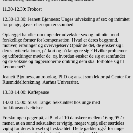
11.30-12.30: Frokost
12.30-13.30: Jeanett Bjønness: Unges udveksling af sex og intimitet
for penge, gaver eller opmærksomhed
Oplægget handler om unge der udveksler sex og intimitet mod
forskellige former for kompensation. Hvad er deres baggrund,
motiver, erfaringer og overvejelser? Opnår de det, de ønsker sig i
deres bytterelationer, på kort og på længere sigt? Hvilke problemer
og udfordringer møder de, og hvordan ønsker de sig at samfundet
og de voksne og fagpersonerne omkring dem skal forholde sig til
fænomenet?
Jeanett Bjønness, antropolog, PhD og ansat som lektor på Center for
Rusmiddelforskning, Aarhus Universitet.
13.30-14.00: Kaffepause
14.00-15.00: Sussi Tange: Seksualitet hos unge med
funktionsnedsættelser
Forskningen peger på, at 8 ud af 10 danskere mellem 16 og 95 år
mener, at en sund seksualitet er vigtig, meget vigtig eller særdeles
vigtig for deres trivsel og livskvalitet. Dette gælder også for unge