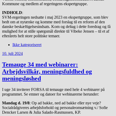
Kommune og medlem af regeringens ekspertgruppe.
INDHOLD
:
SVM-regeringen nedsatte i maj 2023 en ekspertgruppe, som blev
bedt om at nytænke og komme med forslag til en reform af den
danske beskæftigelsesindsats. Kom og deltag i dette foredrag og få
mulighed for at stille spørgsmål direkte til Vibeke Jensen – til et af
efterårets helt store politiske temaer.
Ikke kategoriseret
10. juli 2024
Temauge 34 med webinarer:
Arbejdsvilkår, meningsfuldhed og
meningsløshed
I uge 34 inviterer FORSA til temauge med hele 4 webinarer på
programmet. Se emner og datoer for webinarerne herunder:
Mandag d. 19/8
: Op ad bakke, ned ad bakke eller nye veje?
Socialrådgiveres arbejdsforhold og personaleomsætning v./ Sofie
Dencker Larsen & Julia Salado-Rasmussen, KP.