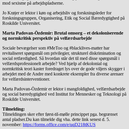
mod sexisme på arbejdspladserne.
Jo Krøjer er lektor i køn og arbejdsliv og forskningsleder for
forskningsgruppen, Organisering, Etik og Social Bæredygtighed på
Roskilde Universitet.
Marta Padovan-Özdemir: Brutal omsorg – et dekoloniserende
og normkritisk perspektiv på velfærdsarbejde
Sociale bevægelser som #MeToo og #blacklives-matter har
revitaliseret spørgsmål om privilegier, strukturel diskrimination og
social retfærdighed. Så hvordan står det til med disse spørgsmål i
velfærdsprofessionelt arbejde? Ved hjælp af dekolonial og
normkritisk teori kaster foredraget lys over de gode viljers skygger i
arbejdet med de Andre med konkrete eksempler fra diverse arenaer
for velfærdsinterventioner.
Marta Padovan-Özdemir er lektor i mangfoldighed, velfærdsarbejde
og social bæredygtighed ved Institut for Mennesker og Teknologi på
Roskilde Universitet.
Tilmelding:
Tilmeldingen sker efter først-til-mølle princippet pga. begrænset
antal pladser.Du kan tilmelde dig vha. dette link senest d. 5.
november:
https://forms.office.com/e/uqD218tKUS