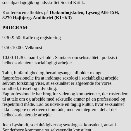
socialpædagogik og tidsskriftet Social Kritik.
Konferencen afholdes på
Diakonhøjskolen, Lyseng Allé 15H,
8270 Højbjerg. Auditoriet (K1+K3)
.
PROGRAM
:
9.30-9.50: Kaffe og registrering
9.50-10.00: Velkomst
10.00-11.30: Joan Lysholdt: Samtaler om seksualitet i praksis i
helhedsorienteret socialfagligt arbejde
Tabu, blufærdighed og berøringsangst afholder mange
fagprofessionelle fra at inddrage sexologi i socialfagligt arbejde,
selvom forskning viser, at seksualitet er afgørende for vores
sundhed, trivsel og udvikling.
Fagprofessionelle har brug for viden og kompetencer, der ruster dem
til at tale om og arbejde med seksuelle emner på en professionel og
respektfuld måde. Lad os udvikle en faglig kultur, hvor seksualitet
ikke længere er et overset område, men en integreret del af det
helhedsorienterede arbejde.
Joan Lysholdt, socialrådgiver og sexologisk konsulent, ansat i
Sønderborg kommune og selvstændig konsulent.