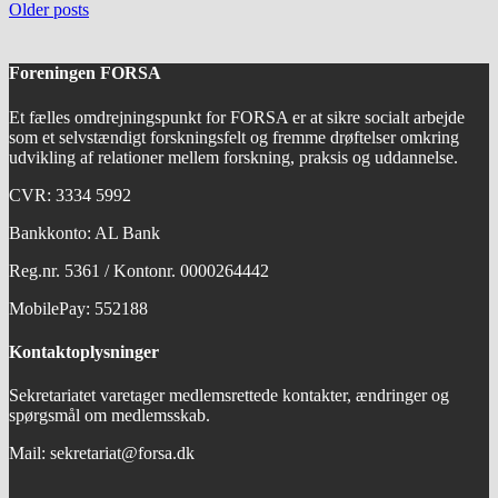
navigation
Older posts
Foreningen FORSA
Et fælles omdrejningspunkt for FORSA er at sikre socialt arbejde
som et selvstændigt forskningsfelt og fremme drøftelser omkring
udvikling af relationer mellem forskning, praksis og uddannelse.
CVR: 3334 5992
Bankkonto: AL Bank
Reg.nr. 5361 / Kontonr. 0000264442
MobilePay: 552188
Kontaktoplysninger
Sekretariatet varetager medlemsrettede kontakter, ændringer og
spørgsmål om medlemsskab.
Mail: sekretariat@forsa.dk