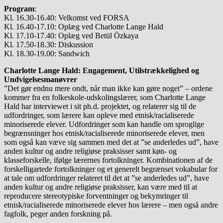
Program
:
Kl. 16.30-16.40: Velkomst ved FORSA
Kl. 16.40-17.10: Oplæg ved Charlotte Lange Hald
Kl. 17.10-17.40: Oplæg ved Betül Özkaya
Kl. 17.50-18.30: Diskussion
Kl. 18.30-19.00: Sandwich
Charlotte Lange Hald: Engagement, Utilstrækkelighed og
Undvigelsesmanøvrer
”Det gør endnu mere ondt, når man ikke kan gøre noget” – ordene
kommer fra en folkeskole-udskolingslærer, som Charlotte Lange
Hald har interviewet i sit ph.d. projektet, og relaterer sig til de
udfordringer, som lærere kan opleve med etnisk/racialiserede
minoriserede elever. Udfordringer som kan handle om sproglige
begrænsninger hos etnisk/racialiserede minoriserede elever, men
som også kan væve sig sammen med det at ”se anderledes ud”, have
anden kultur og andre religiøse praksisser samt køn- og
klasseforskelle, ifølge lærernes fortolkninger. Kombinationen af de
forskelligartede fortolkninger og et generelt begrænset vokabular for
at tale om udfordringer relateret til det at ”se anderledes ud”, have
anden kultur og andre religiøse praksisser, kan være med til at
reproducere stereotypiske forventninger og bekymringer til
etnisk/racialiserede minoriserede elever hos lærere – men også andre
fagfolk, peger anden forskning på.