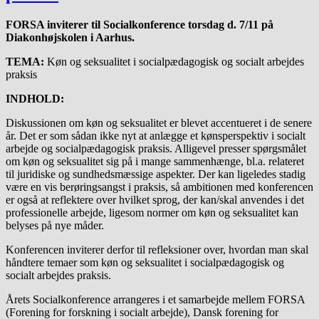
FORSA inviterer til Socialkonference torsdag d. 7/11 på
Diakonhøjskolen i Aarhus.
TEMA:
Køn og seksualitet i socialpædagogisk og socialt arbejdes
praksis
INDHOLD:
Diskussionen om køn og seksualitet er blevet accentueret i de senere
år. Det er som sådan ikke nyt at anlægge et kønsperspektiv i socialt
arbejde og socialpædagogisk praksis. Alligevel presser spørgsmålet
om køn og seksualitet sig på i mange sammenhænge, bl.a. relateret
til juridiske og sundhedsmæssige aspekter. Der kan ligeledes stadig
være en vis berøringsangst i praksis, så ambitionen med konferencen
er også at reflektere over hvilket sprog, der kan/skal anvendes i det
professionelle arbejde, ligesom normer om køn og seksualitet kan
belyses på nye måder.
Konferencen inviterer derfor til refleksioner over, hvordan man skal
håndtere temaer som køn og seksualitet i socialpædagogisk og
socialt arbejdes praksis.
Årets Socialkonference arrangeres i et samarbejde mellem FORSA
(Forening for forskning i socialt arbejde), Dansk forening for