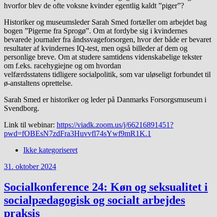
hvorfor blev de ofte voksne kvinder egentlig kaldt ”piger”?
Historiker og museumsleder Sarah Smed fortæller om arbejdet bag
bogen ”Pigerne fra Sprogø”. Om at fordybe sig i kvindernes
bevarede journaler fra åndssvageforsorgen, hvor der både er bevaret
resultater af kvindernes IQ-test, men også billeder af dem og
personlige breve. Om at studere samtidens videnskabelige tekster
om f.eks. racehygiejne og om hvordan
velfærdsstatens tidligere socialpolitik, som var uløseligt forbundet til
ø-anstaltens oprettelse.
Sarah Smed er historiker og leder på Danmarks Forsorgsmuseum i
Svendborg.
Link til webinar:
https://viadk.zoom.us/j/66216891451?
pwd=fOBEsN7zdFra3Huvvfl74sYwf9mR1K.1
Ikke kategoriseret
31. oktober 2024
Socialkonference 24: Køn og seksualitet i
socialpædagogisk og socialt arbejdes
praksis