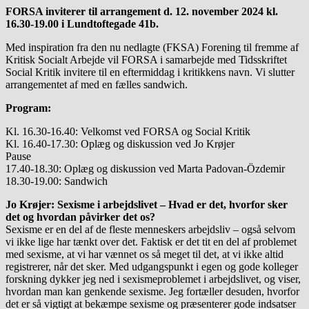
FORSA inviterer til arrangement d. 12. november 2024 kl.
16.30-19.00 i Lundtoftegade 41b.
Med inspiration fra den nu nedlagte (FKSA) Forening til fremme af
Kritisk Socialt Arbejde vil FORSA i samarbejde med Tidsskriftet
Social Kritik invitere til en eftermiddag i kritikkens navn. Vi slutter
arrangementet af med en fælles sandwich.
Program:
Kl. 16.30-16.40: Velkomst ved FORSA og Social Kritik
Kl. 16.40-17.30: Oplæg og diskussion ved Jo Krøjer
Pause
17.40-18.30: Oplæg og diskussion ved Marta Padovan-Özdemir
18.30-19.00: Sandwich
Jo Krøjer: Sexisme i arbejdslivet – Hvad er det, hvorfor sker
det og hvordan påvirker det os?
Sexisme er en del af de fleste menneskers arbejdsliv – også selvom
vi ikke lige har tænkt over det. Faktisk er det tit en del af problemet
med sexisme, at vi har vænnet os så meget til det, at vi ikke altid
registrerer, når det sker. Med udgangspunkt i egen og gode kolleger
forskning dykker jeg ned i sexismeproblemet i arbejdslivet, og viser,
hvordan man kan genkende sexisme. Jeg fortæller desuden, hvorfor
det er så vigtigt at bekæmpe sexisme og præsenterer gode indsatser