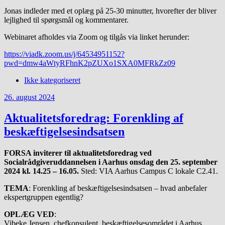
Jonas indleder med et oplæg på 25-30 minutter, hvorefter der bliver
lejlighed til spørgsmål og kommentarer.
Webinaret afholdes via Zoom og tilgås via linket herunder:
https://viadk.zoom.us/j/64534951152?
pwd=dmw4aWtyRFhnK2pZUXo1SXA0MFRkZz09
Ikke kategoriseret
26. august 2024
Aktualitetsforedrag: Forenkling af
beskæftigelsesindsatsen
FORSA inviterer til aktualitetsforedrag ved
Socialrådgiveruddannelsen i Aarhus onsdag den 25. september
2024 kl. 14.25 – 16.05.
Sted: VIA Aarhus Campus C lokale C2.41.
TEMA
: Forenkling af beskæftigelsesindsatsen – hvad anbefaler
ekspertgruppen egentlig?
OPLÆG VED
:
Vibeke Jensen, chefkonsulent, beskæftigelsesområdet i Aarhus